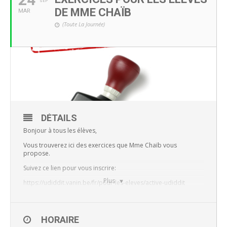
SEP
DE MME CHAÏB
MAR
(Toute La Journée)
DÉTAILS
Bonjour à tous les élèves,
Vous trouverez ici des exercices que Mme Chaïb vous
propose.
Suivez ce lien pour vous inscrire:
Plus
https://udiddit.vanin.be/fr/pour-les-eleves/active-udiddit
Chimie Nomenclature
Chimie Remédiation CHIMIE
HORAIRE
5e BIO 1. Conduire, c’est sans cannabis!