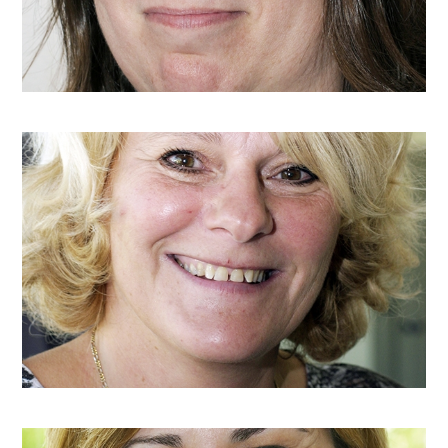
n.meyermans@arjette.com
Madame M. Herbiniat
m.herbiniat@arjette.com