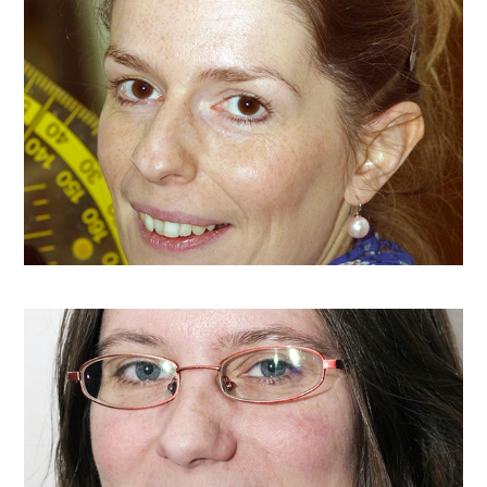
Madame C. Nauts
c.nauts@arjette.com
Madame N. Meyermans