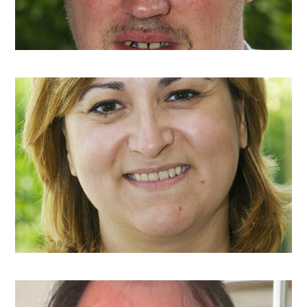
Madame C. Makavou
c.makavou@arjette.com