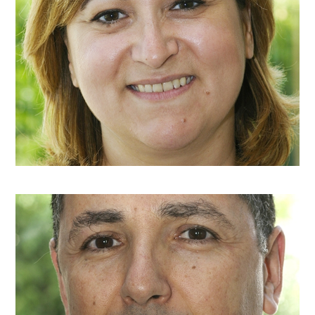
Madame C. Makavou
c.makavou@arjette.com
Monsieur A. Bakkali
a.bakkali@arjette.com