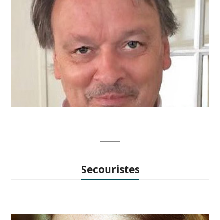
Monsieur JM. Vandeloise
jm.vandeloise@arjette.com
Secouristes