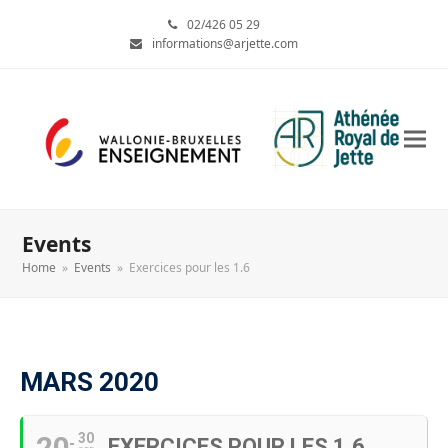
02/426 05 29
informations@arjette.com
Events
Home
»
Events
»
Exercices pour les 1.6
MARS 2020
20
30
EXERCICES POUR LES 1.6