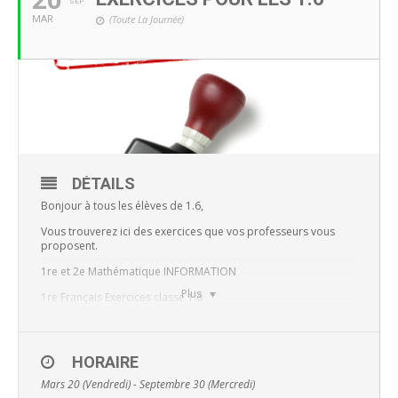
SEP
(Toute La Journée)
MAR
DÉTAILS
Bonjour à tous les élèves de 1.6,
Vous trouverez ici des exercices que vos professeurs vous
proposent.
1re et 2e Mathématique INFORMATION
Plus
1re Français Exercices classe 1.6
1re – 2e Néerlandais Challenge
1.6 lettre de Madame Kacemi Français
HORAIRE
1.6 Français Lire_extrait de roman
Mars 20 (Vendredi) - Septembre 30 (Mercredi)