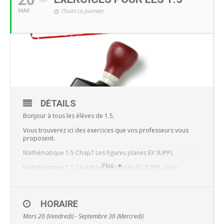
SEP
(Toute La Journée)
MAR
DÉTAILS
Bonjour à tous les élèves de 1.5,
Vous trouverez ici des exercices que vos professeurs vous
proposent.
Mathématique 1.5 Chap7 Les figures planes EX SUPPL
Plus
Mathématique 1.5 Chap8 Les rationnels EX SUPPL.docx
Mathématique Lettre aux élèves Meyermans
Sciences Exercices RCD Thème 4
HORAIRE
Mathématique Chap8 Les rationnels CORRECTIF
Mars 20 (Vendredi) - Septembre 30 (Mercredi)