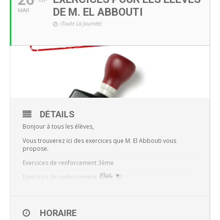
SEP
DE M. EL ABBOUTI
MAR
(Toute La Journée)
DÉTAILS
Bonjour à tous les élèves,
Vous trouverez ici des exercices que M. El Abbouti vous
propose.
Exercices de renforcement 3ème
Plus
Exercices de renforcement 4ème SB
Exercices de renforcement 4ème SG
Exercices de renforcement 5ème SB
HORAIRE
Exercices de renforcement 5ème SG