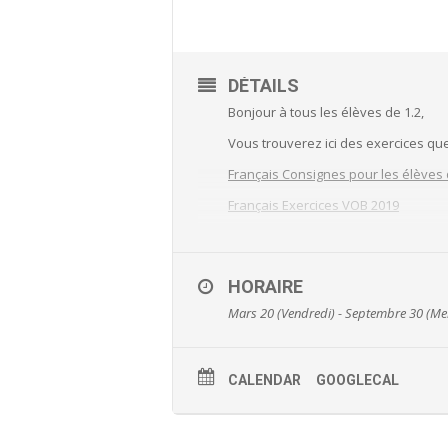
DÉTAILS
Bonjour à tous les élèves de 1.2,
Vous trouverez ici des exercices q
Français Consignes pour les élèves
Français Exercices VOB 2019
Mathématique 1.2 Chap7 Les figure
Mathématique 1.2 Chap8 Les ration
HORAIRE
Mathématique Lettre aux élèves Fre
Mars 20 (Vendredi) - Septembre 30 (Me
Sciences Exercices RCD Thème 4
Mathématique Chap7 Les figures p
CALENDAR
GOOGLECAL
Mathématique Chap8 Les rationnel
1re Français Français Dossier de RCD