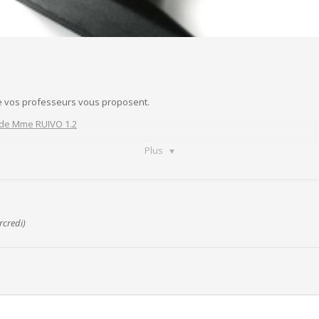
ue vos professeurs vous proposent.
 de Mme RUIVO 1.2
Plus
s planes EX SUPPL
nels EX SUPPL.docx
dj
rcredi)
lanes CORRECTIF
s CORRECTIF
 1C + corrigé