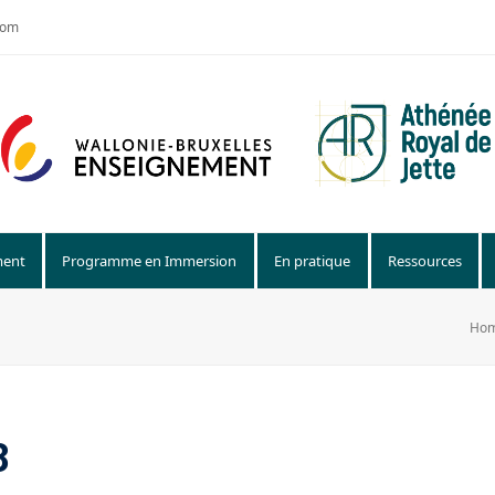
com
ment
Programme en Immersion
En pratique
Ressources
Ho
8