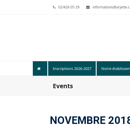
02/426 05 29
informations@arjette.
Inscriptions 2026-2027
Notre établisse
Events
NOVEMBRE 201