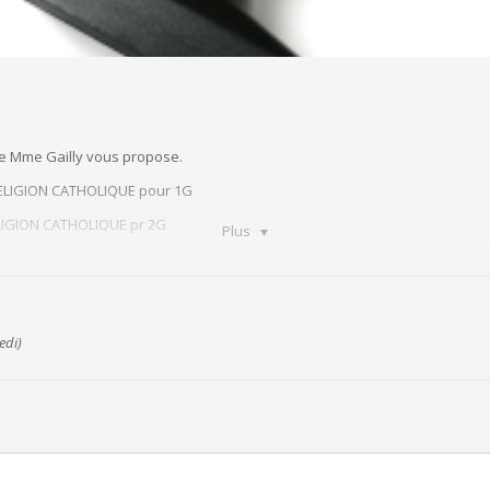
ue Mme Gailly vous propose.
RELIGION CATHOLIQUE pour 1G
ELIGION CATHOLIQUE pr 2G
Plus
 en RELIGION CATHOLIQUE pr 3,4 G et TQ
edi)