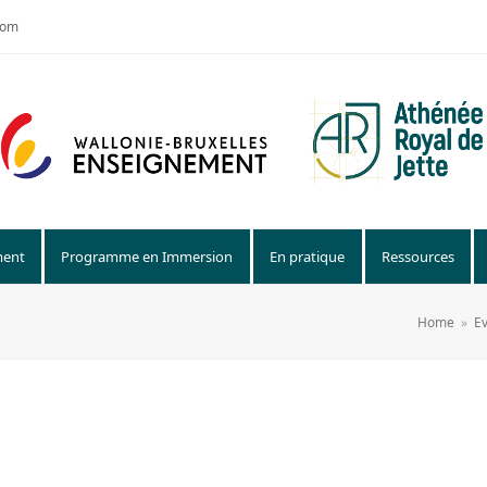
com
ment
Programme en Immersion
En pratique
Ressources
Home
»
E