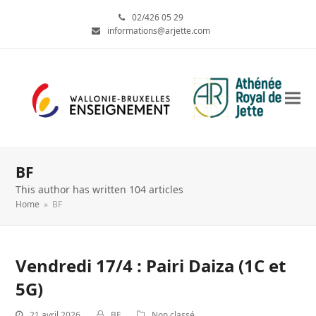
02/426 05 29
informations@arjette.com
BF
This author has written 104 articles
Home
»
BF
Vendredi 17/4 : Pairi Daiza (1C et
5G)
21 avril 2026
BF
Non classé