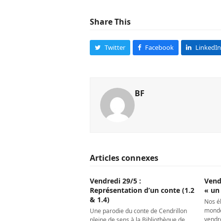
Share This
Twitter
Facebook
LinkedIn
BF
Articles connexes
Vendredi 29/5 :
Vend
Représentation d’un conte (1.2
« un 
& 1.4)
Nos él
monde
Une parodie du conte de Cendrillon
vendr
pleine de sens à la Bibliothèque de