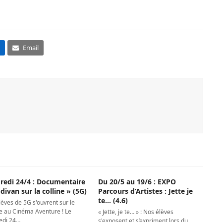
Email
redi 24/4 : Documentaire
Du 20/5 au 19/6 : EXPO
divan sur la colline » (5G)
Parcours d’Artistes : Jette je
te… (4.6)
èves de 5G s'ouvrent sur le
 au Cinéma Aventure ! Le
« Jette, je te… » : Nos élèves
edi 24…
s'exposent et s’expriment lors du