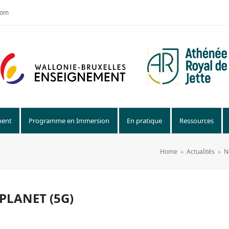
com
ment
Programme en Immersion
En pratique
Ressources
Home
»
Actualités
»
N
 PLANET (5G)