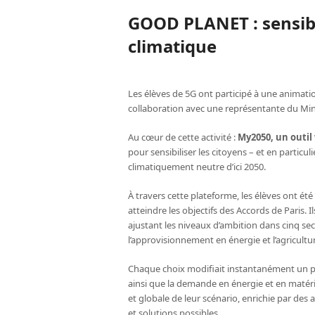
GOOD PLANET : sensib
climatique
Les élèves de 5G ont participé à une animatio
collaboration avec une représentante du Min
Au cœur de cette activité :
My2050, un outil
pour sensibiliser les citoyens – et en particul
climatiquement neutre d’ici 2050.
À travers cette plateforme, les élèves ont été
atteindre les objectifs des Accords de Paris. 
ajustant les niveaux d’ambition dans cinq secte
l’approvisionnement en énergie et l’agricultu
Chaque choix modifiait instantanément un pa
ainsi que la demande en énergie et en matéria
et globale de leur scénario, enrichie par des
et solutions possibles.