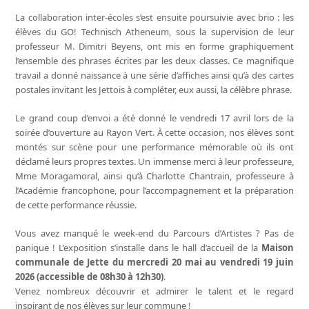
La collaboration inter-écoles s’est ensuite poursuivie avec brio : les
élèves du GO! Technisch Atheneum, sous la supervision de leur
professeur M. Dimitri Beyens, ont mis en forme graphiquement
l’ensemble des phrases écrites par les deux classes. Ce magnifique
travail a donné naissance à une série d’affiches ainsi qu’à des cartes
postales invitant les Jettois à compléter, eux aussi, la célèbre phrase.
Le grand coup d’envoi a été donné le vendredi 17 avril lors de la
soirée d’ouverture au Rayon Vert. À cette occasion, nos élèves sont
montés sur scène pour une performance mémorable où ils ont
déclamé leurs propres textes. Un immense merci à leur professeure,
Mme Moragamoral, ainsi qu’à Charlotte Chantrain, professeure à
l’Académie francophone, pour l’accompagnement et la préparation
de cette performance réussie.
Vous avez manqué le week-end du Parcours d’Artistes ? Pas de
panique ! L’exposition s’installe dans le hall d’accueil de la
Maison
communale de Jette du mercredi 20 mai au vendredi 19 juin
2026 (accessible de 08h30 à 12h30)
.
Venez nombreux découvrir et admirer le talent et le regard
inspirant de nos élèves sur leur commune !