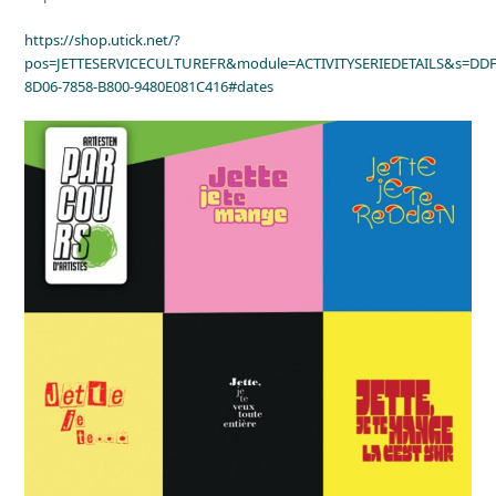
https://shop.utick.net/?
pos=JETTESERVICECULTUREFR&module=ACTIVITYSERIEDETAILS&s=DDF
8D06-7858-B800-9480E081C416#dates