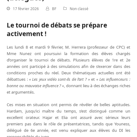
17 février 2026
BF
Non classé
Le tournoi de débats se prépare
activement !
Les lundi 8 et mardi 9 février, M. Herrera (professeur de CPC) et
Mme Nunez ont poursuivi la formation des élèves chargés
d’organiser le tournoi de débats. Plusieurs élèves de 1re et 2e
années ont participé à des simulations afin de s’exercer dans des
conditions proches du réel. Deux thématiques actuelles ont été
débattues :
« Les jeux vidéo sont-ils de l’art ? »
et
« Les influenceurs :
bonne ou mauvaise influence ? »
, donnant lieu à des échanges riches
et argumentés.
Ces mises en situation ont permis de révéler de belles aptitudes.
Hardam, jusqu’ici maître du temps, s’est distingué comme un
excellent orateur. Hajar et Elia ont assuré avec sérieux leurs
premiers pas dans le rôle de présentatrices, tandis que Youness,
délégué de 6e année, est venu expliquer aux élèves du DI les
responsabilités du juge.