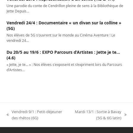
Une parodie du conte de Cendrillon pleine de sens à la Bibliothèque de
Jette Depuis…
Vendredi 24/4 : Documentaire « un divan sur la colline »
(5G)
Nos élèves de 5G s'ouvrent sur le monde au Cinéma Aventure ! Le
vendredi 24…
Du 20/5 au 19/6 : EXPO Parcours d’Artistes : Jette je te…
(4.6)
« Jette, je te… » : Nos élèves s'exposent et s’expriment lors du Parcours
d'Artistes…
Vendredi 9/1 : Petit-déjeuner
Mardi 13/1 : Sortie à Bavay
previous
next
des rhétos (6G)
(5G & 6G latin)
post:
post: