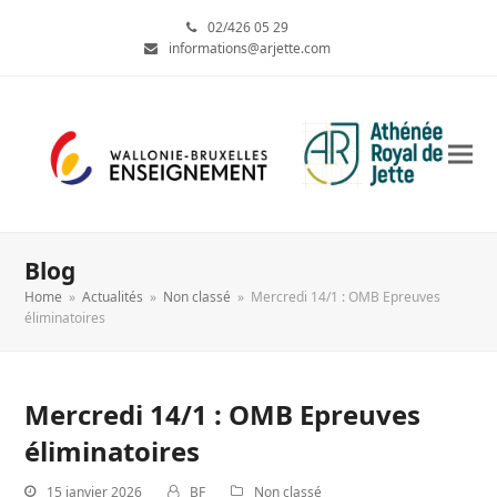
02/426 05 29
informations@arjette.com
Blog
Home
»
Actualités
»
Non classé
»
Mercredi 14/1 : OMB Epreuves
éliminatoires
Mercredi 14/1 : OMB Epreuves
éliminatoires
15 janvier 2026
BF
Non classé