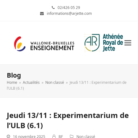
02/426 05 29
informations@arjette.com
Blog
Home
»
Actualités
»
Non classé
»
Jeudi 13/11 : Experimentarium de
l’ULB (6.1)
Jeudi 13/11 : Experimentarium de
l’ULB (6.1)
16 novembre 2025
BF
Non classé