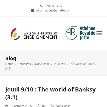
02/426 05 29
informations@arjette.com
Blog
Home
»
Actualités
»
Non classé
»
Jeudi 9/10 : The world of Banksy
(3.1)
Jeudi 9/10 : The world of Banksy
(3.1)
12 octobre 2025
BF
Non classé