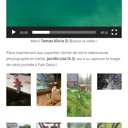
00:00
00:11
Merci
Tamas Alicia
(5.1)
pour la vidéo !
Place maintenant aux superbes clichés de notre talentueuse
photographe en herbe,
Jacobs Lisa (5.2)
, qui a su capturer la magie
de cette journée à Pairi Daiza !