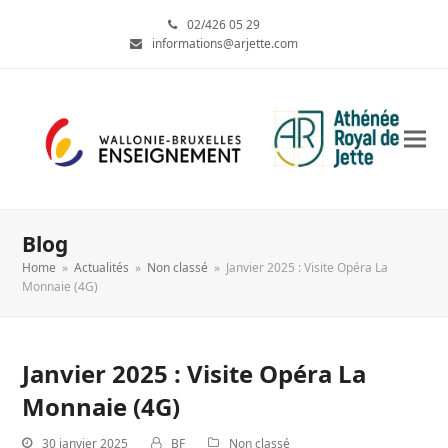
02/426 05 29
informations@arjette.com
Blog
Home
»
Actualités
»
Non classé
»
Janvier 2025 : Visite Opéra La
Monnaie (4G)
Janvier 2025 : Visite Opéra La
Monnaie (4G)
30 janvier 2025
BF
Non classé