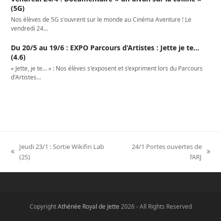
(5G)
Nos élèves de 5G s'ouvrent sur le monde au Cinéma Aventure ! Le
vendredi 24…
Du 20/5 au 19/6 : EXPO Parcours d’Artistes : Jette je te…
(4.6)
« Jette, je te… » : Nos élèves s'exposent et s’expriment lors du Parcours
d'Artistes…
Jeudi 23/1 : Sortie Wikifin Lab
24/1 Portes ouvertes de
previous
next
(2S)
l’ARJ
post:
post:
Copyright
Athénée Royal de Jette
2026 - All Rights Reserved