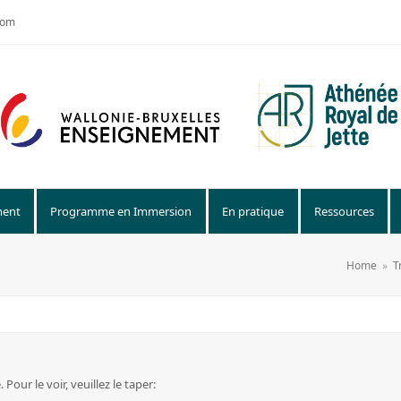
com
ment
Programme en Immersion
En pratique
Ressources
Home
»
T
our le voir, veuillez le taper: