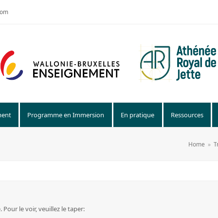
com
ment
Programme en Immersion
En pratique
Ressources
Home
»
T
our le voir, veuillez le taper: