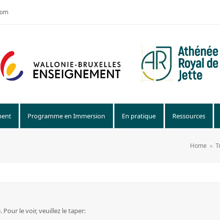
com
ment
Programme en Immersion
En pratique
Ressources
Home
»
T
our le voir, veuillez le taper: