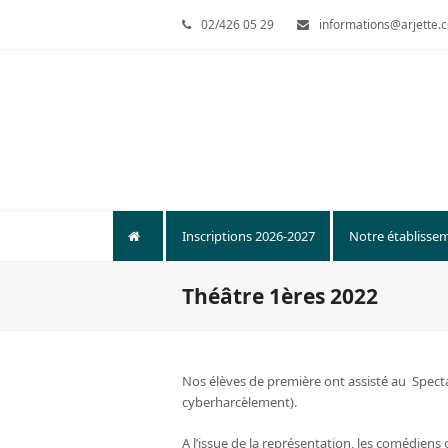
02/426 05 29
informations@arjette.
Inscriptions 2026-2027
Notre établisse
Théâtre 1ères 2022
Nos élèves de première ont assisté au Spectac
cyberharcèlement).
A l’issue de la représentation, les comédien